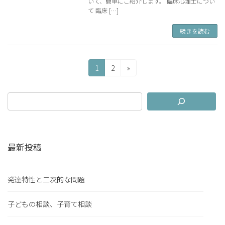
いて、簡単にご紹介します。 臨床心理士につい
て 臨床 […]
続きを読む
投
固
固
1
2
»
定
定
稿
ペ
ペ
の
ー
ー
ジ
ジ
ペ
ー
最新投稿
ジ
送
発達特性と二次的な問題
り
子どもの相談、子育て相談