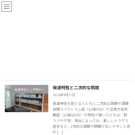
コ
ナ
ン
ビ
テ
ゲ
ン
ー
ツ
シ
ブログ
へ
ョ
ス
ン
キ
に
blog
ッ
移
プ
動
HOME
ブログ
発達特性と二次的な問題
発達特性と二次障がい
2024年4月17日
発達特性を抱える人たちと二次的な問題や課題
自閉スペクトラム症（以降ASD）や注意欠如多
動症（以降ADHD）の特性が強い人たちは、抑
うつや不安、場合によっては、激しいトラウマ
症状など、2次的な課題や問題が生じやすいと言
わ […]